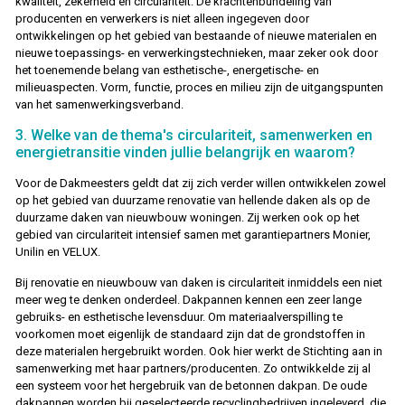
kwaliteit, zekerheid en circulariteit. De krachtenbundeling van
producenten en verwerkers is niet alleen ingegeven door
ontwikkelingen op het gebied van bestaande of nieuwe materialen en
nieuwe toepassings- en verwerkingstechnieken, maar zeker ook door
het toenemende belang van esthetische-, energetische- en
milieuaspecten. Vorm, functie, proces en milieu zijn de uitgangspunten
van het samenwerkingsverband.
3. Welke van de thema's circulariteit, samenwerken en
energietransitie vinden jullie belangrijk en waarom?
Voor de Dakmeesters geldt dat zij zich verder willen ontwikkelen zowel
op het gebied van duurzame renovatie van hellende daken als op de
duurzame daken van nieuwbouw woningen. Zij werken ook op het
gebied van circulariteit intensief samen met garantiepartners Monier,
Unilin en VELUX.
Bij renovatie en nieuwbouw van daken is circulariteit inmiddels een niet
meer weg te denken onderdeel. Dakpannen kennen een zeer lange
gebruiks- en esthetische levensduur. Om materiaalverspilling te
voorkomen moet eigenlijk de standaard zijn dat de grondstoffen in
deze materialen hergebruikt worden. Ook hier werkt de Stichting aan in
samenwerking met haar partners/producenten. Zo ontwikkelde zij al
een systeem voor het hergebruik van de betonnen dakpan. De oude
dakpannen worden bij geselecteerde recyclingbedrijven ingeleverd, die